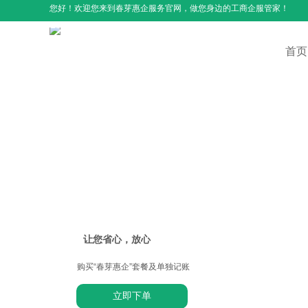
您好！欢迎您来到春芽惠企服务官网，做您身边的工商企服管家！
首页
首
让您省心，放心
购买“春芽惠企”套餐及单独记账
立即下单